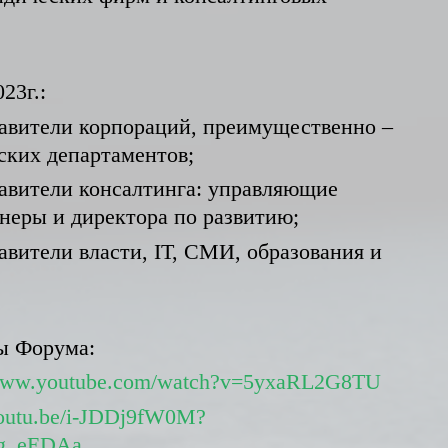
23г.:
тавители корпораций, преимущественно –
ских департаментов;
тавители консалтинга: управляющие
неры и директора по развитию;
авители власти, IT, СМИ, образования и
ы Форума:
/www.youtube.com/watch?v=5yxaRL2G8TU
/youtu.be/i-JDDj9fW0M?
g_eEDAa