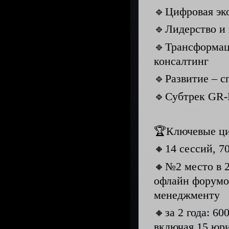
🔹Цифровая эко
🔹Лидерство и
🔹Трансформац
консалтинг
🔹Развитие – с
🔹Субтрек GR-
🏆Ключевые ц
🔸14 сессий, 7
🔸№2 место в 2
офлайн форумо
менеджменту
🔸за 2 года: 6
включая 15 юр