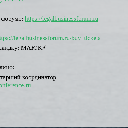
 форуме:
https://legalbusinessforum.ru
ttps://legalbusinessforum.ru/buy_tickets
 скидку: МАЮК⚡
лицо:
старший координатор,
onference.ru