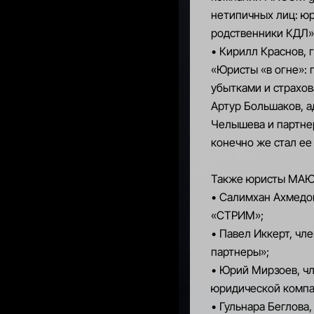
нетипичных лиц: юр
родственники КДЛ»
• Кирилл Краснов, г
«Юристы «в огне»: 
убытками и страхов
Артур Большаков, а
Челышева и партнер
конечно же стал ее
Также юристы МАЮК
• Салимхан Ахмедо
«СТРИМ»;
• Павел Иккерт, ч
партнеры»;
• Юрий Мирзоев, ч
юридической комп
• Гульнара Беглова