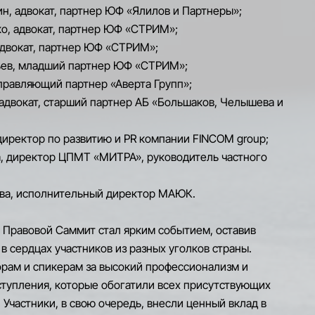
ин, адвокат, партнер ЮФ «Ялилов и Партнеры»;
о, адвокат, партнер ЮФ «СТРИМ»;
адвокат, партнер ЮФ «СТРИМ»;
ьев, младший партнер ЮФ «СТРИМ»;
правляющий партнер «Аверта Групп»;
адвокат, старший партнер АБ «Большаков, Челышева и
директор по развитию и PR компании FINCOM group;
а, директор ЦПМТ «МИТРА», руководитель частного
ова, исполнительный директор МАЮК.
 Правовой Саммит стал ярким событием, оставив
в сердцах участников из разных уголков страны.
орам и спикерам за высокий профессионализм и
тупления, которые обогатили всех присутствующих
 Участники, в свою очередь, внесли ценный вклад в