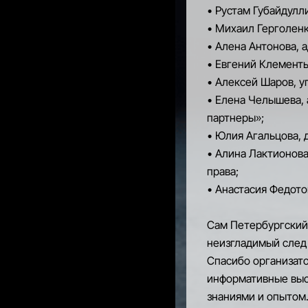
• Рустам Губайдулл
• Михаил Герголенк
• Алена Антонова, 
• Евгений Клемент
• Алексей Шаров, у
• Елена Челышева, 
партнеры»;
• Юлия Агальцова, 
• Алина Лактионов
права;
• Анастасия Федот
Сам Петербургский
неизгладимый след 
Спасибо организат
информативные выс
знаниями и опытом.