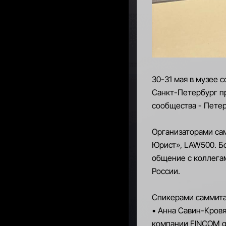
30-31 мая в музее 
Санкт-Петербург п
сообщества - Пете
Организаторами са
Юрист», LAW500. Бо
общение с коллега
России.
Спикерами саммита
• Анна Савин-Кров
компании FINCOM gr