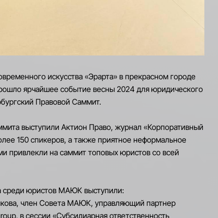
современного искусства «Эрарта» в прекрасном городе
рошло ярчайшее событие весны 2024 для юридического
рбургский Правовой Саммит.
ммита выступили Актион Право, журнал «Корпоративный
лее 150 спикеров, а также приятное неформальное
ми привлекли на саммит топовых юристов со всей
 среди юристов МАЮК выступили:
якова, член Совета МАЮК, управляющий партнер
oup, в сессии «Субсидиарная ответственность