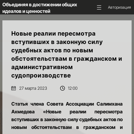
Объединяя в достижении общих
Авторизация
идеалов и ценностей
ГЛАВНАЯ
Новые реалии пересмотра
вступивших в законную силу
ОБ
судебных актов по новым
АССОЦИАЦИИ
обстоятельствам в гражданском и
НКС
административном
МАЮК
судопроизводстве
НОВОСТИ
27 марта 2023
12:00
И
ПРЕДСТОЯЩИЕ
Статья члена Совета Ассоциации Салимхана
СОБЫТИЯ
Ахмедова «Новые реалии пересмотра
МЕДИА
вступивших в законную силу судебных актов по
И
новым обстоятельствам в гражданском и
АНАЛИТИКА