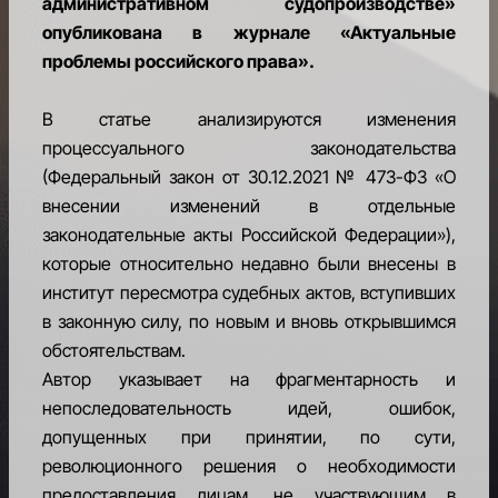
административном судопроизводстве»
опубликована в журнале «Актуальные
РАВНЫЙ
ДОСТУП
проблемы российского права».
К
МЕЖДУНАРОДНОЙ
В статье анализируются изменения
ФИНАНСОВО-
процессуального законодательства
ПРАВОВОЙ
(Федеральный закон от 30.12.2021 № 473-ФЗ «О
ИНФРАСТУКТУРЕ
внесении изменений в отдельные
КАРЬЕРНЫЙ
законодательные акты Российской Федерации»),
И
которые относительно недавно были внесены в
ОБРАЗОВАТЕЛЬНЫЙ
институт пересмотра судебных актов, вступивших
ЦЕНТР
в законную силу, по новым и вновь открывшимся
БЛАГОТВОРИТЕЛЬНОСТЬ
обстоятельствам.
Автор указывает на фрагментарность и
ПРЕДСТАВИТЕЛЬСТВА
непоследовательность идей, ошибок,
АССОЦИАЦИИ
допущенных при принятии, по сути,
революционного решения о необходимости
КОНТАКТЫ
предоставления лицам, не участвующим в