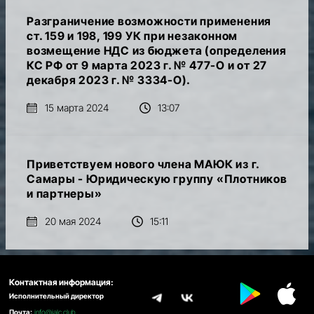
Разграничение возможности применения
ст. 159 и 198, 199 УК при незаконном
возмещение НДС из бюджета (определения
КС РФ от 9 марта 2023 г. № 477-О и от 27
декабря 2023 г. № 3334-О).
15 марта 2024
13:07
Приветствуем нового члена МАЮК из г.
Самары - Юридическую группу «Плотников
и партнеры»
20 мая 2024
15:11
Контактная информация:
Исполнительный директор
Почта:
info@ialc.club