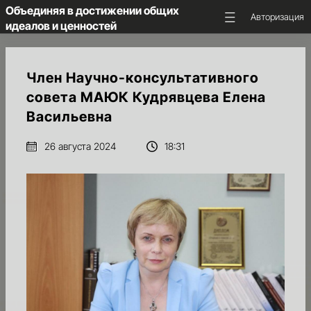
Объединяя в достижении общих
Авторизация
идеалов и ценностей
ГЛАВНАЯ
Член Научно-консультативного
совета МАЮК Кудрявцева Елена
ОБ
Васильевна
АССОЦИАЦИИ
26 августа 2024
18:31
НКС
МАЮК
НОВОСТИ
И
ПРЕДСТОЯЩИЕ
СОБЫТИЯ
МЕДИА
И
АНАЛИТИКА