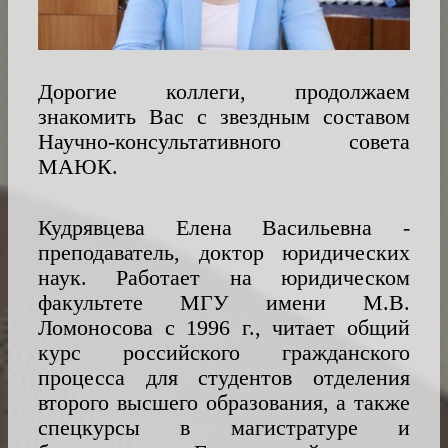
РАВНЫЙ
ДОСТУП
К
Дорогие коллеги, продолжаем
МЕЖДУНАРОДНОЙ
знакомить Вас с звездным составом
ФИНАНСОВО-
ПРАВОВОЙ
Научно-консультативного совета
ИНФРАСТУКТУРЕ
МАЮК.
КАРЬЕРНЫЙ
И
Кудрявцева Елена Васильевна -
ОБРАЗОВАТЕЛЬНЫЙ
преподаватель, доктор юридических
ЦЕНТР
наук. Работает на юридическом
факультете МГУ имени М.В.
БЛАГОТВОРИТЕЛЬНОСТЬ
Ломоносова с 1996 г., читает общий
курс российского гражданского
ПРЕДСТАВИТЕЛЬСТВА
процесса для студентов отделения
АССОЦИАЦИИ
второго высшего образования, а также
спецкурсы в магистратуре и
КОНТАКТЫ