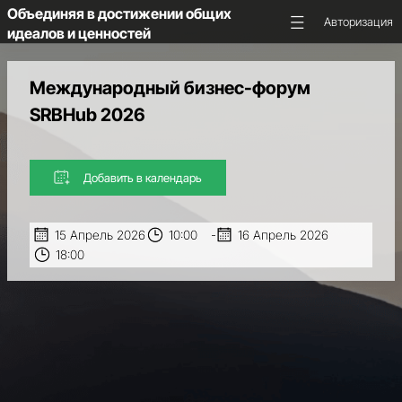
Объединяя в достижении общих
Авторизация
идеалов и ценностей
Международный бизнес-форум
ГЛАВНАЯ
SRBHub 2026
ОБ
АССОЦИАЦИИ
Добавить в календарь
НКС
МАЮК
15 Апрель 2026
10:00
-
16 Апрель 2026
18:00
НОВОСТИ
И
ПРЕДСТОЯЩИЕ
СОБЫТИЯ
МЕДИА
И
АНАЛИТИКА