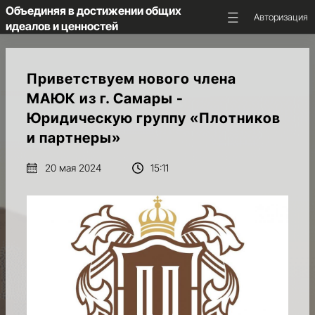
Объединяя в достижении общих
Авторизация
идеалов и ценностей
ГЛАВНАЯ
Приветствуем нового члена
МАЮК из г. Самары -
ОБ
Юридическую группу «Плотников
АССОЦИАЦИИ
и партнеры»
НКС
20 мая 2024
15:11
МАЮК
НОВОСТИ
И
ПРЕДСТОЯЩИЕ
СОБЫТИЯ
МЕДИА
И
АНАЛИТИКА