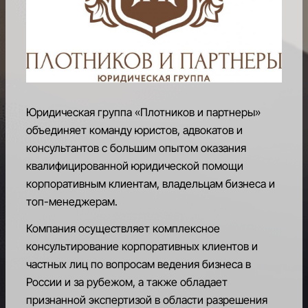
РАВНЫЙ
ДОСТУП
К
МЕЖДУНАРОДНОЙ
ФИНАНСОВО-
ПРАВОВОЙ
ИНФРАСТУКТУРЕ
Юридическая группа «Плотников и партнеры»
объединяет команду юристов, адвокатов и
КАРЬЕРНЫЙ
консультантов с большим опытом оказания
И
квалифицированной юридической помощи
ОБРАЗОВАТЕЛЬНЫЙ
корпоративным клиентам, владельцам бизнеса и
ЦЕНТР
топ-менеджерам.
БЛАГОТВОРИТЕЛЬНОСТЬ
Компания осуществляет комплексное
консультирование корпоративных клиентов и
ПРЕДСТАВИТЕЛЬСТВА
АССОЦИАЦИИ
частных лиц по вопросам ведения бизнеса в
России и за рубежом, а также обладает
КОНТАКТЫ
признанной экспертизой в области разрешения