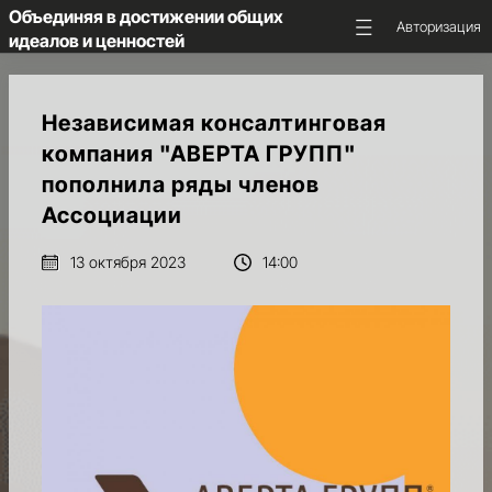
Объединяя в достижении общих
Авторизация
идеалов и ценностей
ГЛАВНАЯ
Независимая консалтинговая
компания "АВЕРТА ГРУПП"
ОБ
пополнила ряды членов
АССОЦИАЦИИ
Ассоциации
НКС
13 октября 2023
14:00
МАЮК
НОВОСТИ
И
ПРЕДСТОЯЩИЕ
СОБЫТИЯ
МЕДИА
И
АНАЛИТИКА