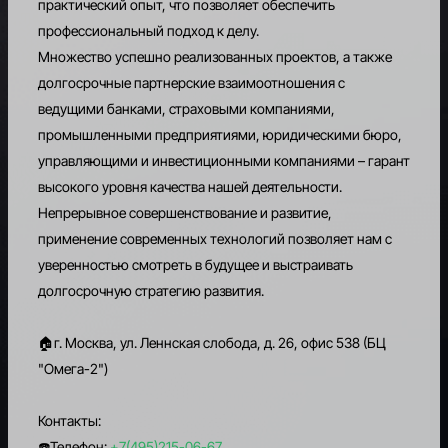
практический опыт, что позволяет обеспечить
RU
профессиональный подход к делу.
Множество успешно реализованных проектов, а также
долгосрочные партнерские взаимоотношения с
ведущими банками, страховыми компаниями,
промышленными предприятиями, юридическими бюро,
управляющими и инвестиционными компаниями – гарант
высокого уровня качества нашей деятельности.
Непрерывное совершенствование и развитие,
применение современных технологий позволяет нам с
уверенностью смотреть в будущее и выстраивать
долгосрочную стратегию развития.
🏠г. Москва, ул. Леннская слобода, д. 26, офис 538 (БЦ
"Омега-2")
Контакты:
☎️Телефон:
+7(495)215-06-67