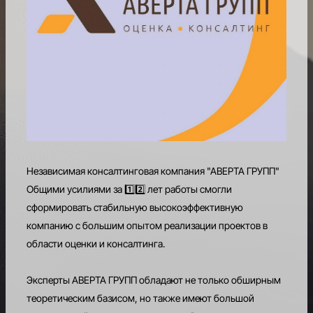
РАВНЫЙ
ДОСТУП
К
МЕЖДУНАРОДНОЙ
ФИНАНСОВО-
ПРАВОВОЙ
ИНФРАСТУКТУРЕ
КАРЬЕРНЫЙ
И
Независимая консалтинговая компания "АВЕРТА ГРУПП"
ОБРАЗОВАТЕЛЬНЫЙ
ЦЕНТР
Общими усилиями за 1️⃣2️⃣ лет работы смогли
сформировать стабильную высокоэффективную
БЛАГОТВОРИТЕЛЬНОСТЬ
компанию с большим опытом реализации проектов в
области оценки и консалтинга.
ПРЕДСТАВИТЕЛЬСТВА
АССОЦИАЦИИ
Эксперты АВЕРТА ГРУПП обладают не только обширным
теоретическим базисом, но также имеют большой
КОНТАКТЫ