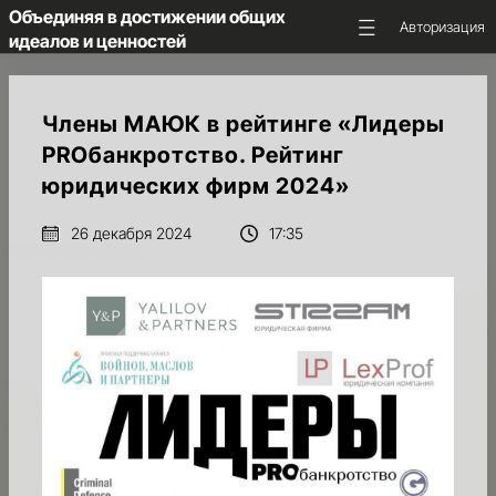
Объединяя в достижении общих
Авторизация
идеалов и ценностей
ГЛАВНАЯ
Члены МАЮК в рейтинге «Лидеры
PROбанкротство. Рейтинг
ОБ
юридических фирм 2024»
АССОЦИАЦИИ
26 декабря 2024
17:35
НКС
МАЮК
НОВОСТИ
И
ПРЕДСТОЯЩИЕ
СОБЫТИЯ
МЕДИА
И
АНАЛИТИКА