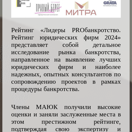
РАВНЫЙ
ДОСТУП
К
МЕЖДУНАРОДНОЙ
Рейтинг «Лидеры PROбанкротство.
ФИНАНСОВО-
Рейтинг юридических фирм 2024»
ПРАВОВОЙ
представляет собой детальное
ИНФРАСТУКТУРЕ
исследование рынка банкротства,
направленное на выявление лучших
КАРЬЕРНЫЙ
И
юридических фирм и наиболее
ОБРАЗОВАТЕЛЬНЫЙ
надежных, опытных консультантов по
ЦЕНТР
сопровождению проектов в рамках
процедуры банкротства.
БЛАГОТВОРИТЕЛЬНОСТЬ
Члены МАЮК получили высокие
ПРЕДСТАВИТЕЛЬСТВА
АССОЦИАЦИИ
оценки и заняли заслуженные места в
этом престижном рейтинге,
КОНТАКТЫ
подтверждая свою экспертизу и