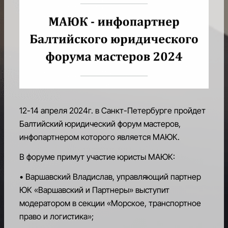
РАВНЫЙ
ДОСТУП
К
МЕЖДУНАРОДНОЙ
ФИНАНСОВО-
ПРАВОВОЙ
ИНФРАСТУКТУРЕ
КАРЬЕРНЫЙ
12-14 апреля 2024г. в Санкт-Петербурге пройдет
И
Балтийский юридический форум мастеров,
ОБРАЗОВАТЕЛЬНЫЙ
ЦЕНТР
инфопартнером которого является МАЮК.
В форуме примут участие юристы МАЮК:
БЛАГОТВОРИТЕЛЬНОСТЬ
• Варшавский Владислав, управляющий партнер
ПРЕДСТАВИТЕЛЬСТВА
ЮК «Варшавский и Партнеры» выступит
АССОЦИАЦИИ
модератором в секции «Морское, транспортное
право и логистика»;
КОНТАКТЫ