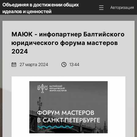
Объединяя в достижении общих
Авторизация
идеалов и ценностей
ГЛАВНАЯ
МАЮК - инфопартнер Балтийского
юридического форума мастеров
ОБ
2024
АССОЦИАЦИИ
27 марта 2024
13:44
НКС
МАЮК
НОВОСТИ
И
ПРЕДСТОЯЩИЕ
СОБЫТИЯ
МЕДИА
И
АНАЛИТИКА